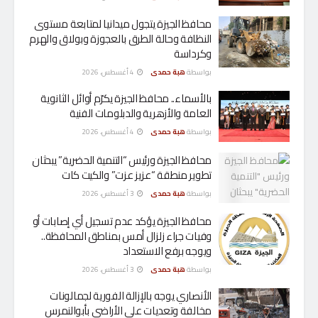
محافظ الجيزة يتجول ميدانيا لمتابعة مستوى
النظافة وحالة الطرق بالعجوزة وبولاق والهرم
وكرداسة
بواسطة
هبة حمدى
4 أغسطس، 2026
بالأسماء.. محافظ الجيزة يكرّم أوائل الثانوية
العامة والأزهرية والدبلومات الفنية
بواسطة
هبة حمدى
4 أغسطس، 2026
محافظ الجيزة ورئيس “التنمية الحضرية” يبحثان
تطوير منطقة “عزيز عزت” والكيت كات
بواسطة
هبة حمدى
3 أغسطس، 2026
محافظ الجيزة يؤكد عدم تسجيل أي إصابات أو
وفيات جراء زلزال أمس بمناطق المحافظة..
ويوجه برفع الاستعداد
بواسطة
هبة حمدى
3 أغسطس، 2026
الأنصاري يوجه بالإزالة الفورية لجمالونات
مخالفة وتعديات على الأراضي بأبوالنمرس