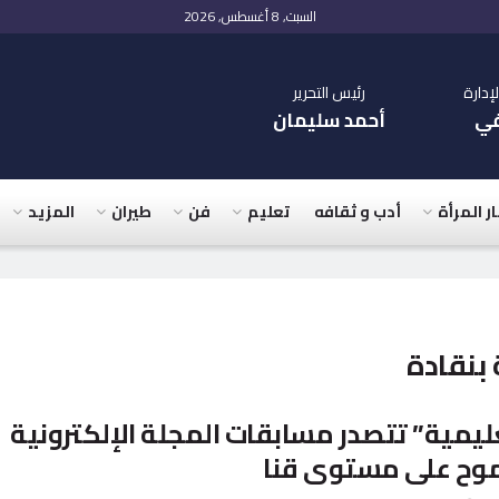
السبت, 8 أغسطس, 2026
دارة
رئيس التحرير
في
أحمد سليمان
ار المرأة
أدب و ثقافه
تعليم
فن
طيران
المزيد
بنقادة
عليمية” تتصدر مسابقات المجلة الإلكترونية
موح على مستوى قنا