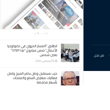
إعـــلان
انطلاق “المسار المهني في تكنولوجيا
الأعمال” ضمن مشروع “STEP Up”
بعين شمس
من نحن
8 أغسطس، 2026
حزب مستقبل وطن بكفر الشيخ واصل
فعاليات معارض السلع والمنتجات
بأسعار مخفضة
8 أغسطس، 2026
رئيس مدينة دسوق يقود حملة لإزالة
الإشغالات بشوارع دسوق ويؤكدأن
الشارع حق للمواطن ولن يتهاون مع أى