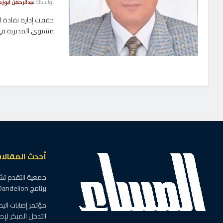
بواسطة
عبدالرحمن أبوزك
حققت إدارة نقادة الت
مستوى المديرية في 
أحدث المقالا
جمعية التقدم تش
برنامج DXC Dandelion بمصر
مؤتمر إصابات الي
التدخل المبكر لإص