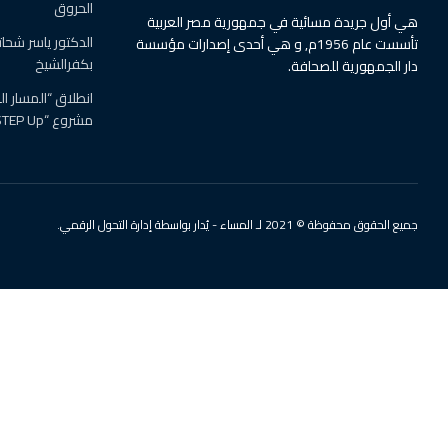
الحروق
هي أول جريدة مسائية في جمهورية مصر العربية
الدكتور ياسر شحات
تأسست عام 1956م, و هي أحدى إصدارات مؤسسة
بكفرالشيخ
دار الجمهورية للصحافة.
انطلاق “المسار ا
مشروع “STEP Up” بعين شمس
جميع الحقوق محفوظة © 2021 لـ المساء - يُدار بواسطة إدارة التحول الرقمي.