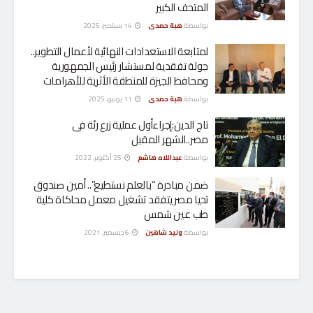
المتحف الكبير
بواسطة
هبة حمدى
14 سبتمبر، 2025
لمتابعة الاستعدادات النهائية لأعمال التطوير..
جولة تفقدية لمستشار رئيس الجمهورية
ومحافظ الجيزة للمنطقة الأثرية للأهرامات
بواسطة
هبة حمدى
11 يونيو، 2025
تاج الدين:إجراءأول عملية زرع رئة فى
مصر..الشهر المقبل
بواسطة
عبداللاه هاشم
25 أكتوبر، 2022
ضمن مبادرة “بالعلم نستطيع”.. أمين صندوق
تحيا مصر يتفقد تشغيل معمل محاكاة كلية
طب عين شمس
بواسطة
وليد شاهين
6 ديسمبر، 2021