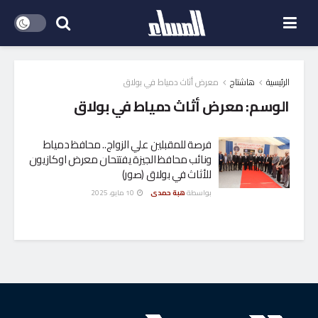
الرئيسية
هاشتاج
معرض أثاث دمياط في بولاق
الوسم:
معرض أثاث دمياط في بولاق
فرصة للمقبلين علي الزواج.. محافظ دمياط
ونائب محافظ الجيزة يفتتحان معرض اوكازيون
للأثاث في بولاق (صور)
بواسطة
هبة حمدى
10 مايو، 2025