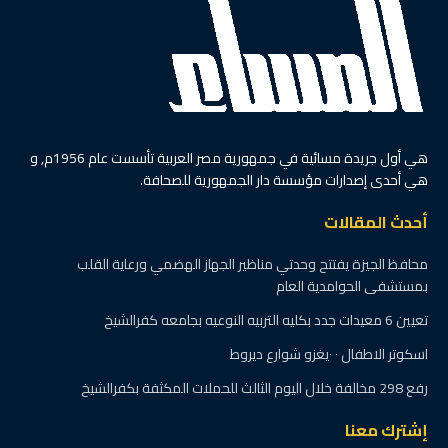
هي أول جريدة مسائية في جمهورية مصر العربية تأسست عام 1956م, و
هي أحدى إصدارات مؤسسة دار الجمهورية للصحافة.
أحدث المقالات
محافظ الجيزة يفتتح وحدتي مناظير الجهاز الهضمي ورعاية القلب
بمستشفى الحوامدية العام
تعيين 6 معيدات جدد بكليه التربيه النوعيه بجامعه كفرالشيخ
اسكوتر الاطفال ٠ ٠يغزو شوارع ديروط
رفع 298 مخالفة خلال اليوم الثالث للحملات المكثفة بكفرالشيخ
إشترك معنا