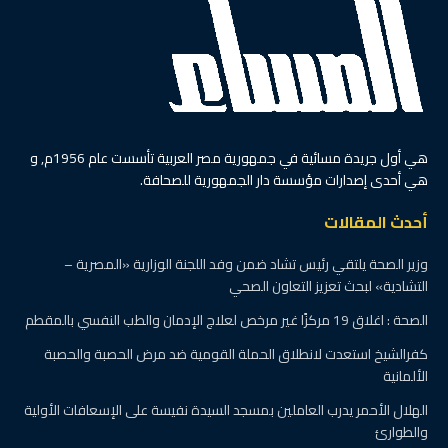
هي أول جريدة مسائية في جمهورية مصر العربية تأسست عام 1956م, و
هي أحدى إصدارات مؤسسة دار الجمهورية للصحافة.
أحدث المقالات
وزير الصحة يلتقي رئيس تشاد ضمن وفد اللجنة الوزارية «المصرية –
التشادية» لبحث تعزيز التعاون الصحي
الصحة : اغلاق 19 مركزًا غير مرخص لعلاج الإدمان والطب النفسي بالمقطم
كفرالشيخ استعدت لانطلاق الحملة القومية ضد مرض الحصبة والحصبة
الألمانية
الهلال الأحمر يدرب العاملين بمسجد السيدة نفيسة على الإسعافات الأولية
والطوارئ