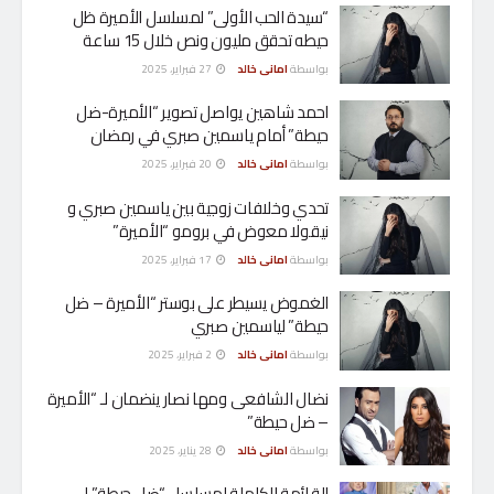
“سيدة الحب الأولى” لمسلسل الأميرة ظل
حيطه تحقق مليون ونص خلال 15 ساعة
بواسطة
امانى خالد
27 فبراير، 2025
احمد شاهين يواصل تصوير “الأميرة-ضل
حيطة” أمام ياسمين صبري في رمضان
بواسطة
امانى خالد
20 فبراير، 2025
تحدي وخلافات زوجية بين ياسمين صبري و
نيقولا معوض في برومو “الأميرة”
بواسطة
امانى خالد
17 فبراير، 2025
الغموض يسيطر على بوستر “الأميرة – ضل
حيطة” لياسمين صبري
بواسطة
امانى خالد
2 فبراير، 2025
نضال الشافعى ومها نصار ينضمان لـ “الأميرة
– ضل حيطة”
بواسطة
امانى خالد
28 يناير، 2025
القائمة الكاملة لمسلسل “ضل حيطة” لـ