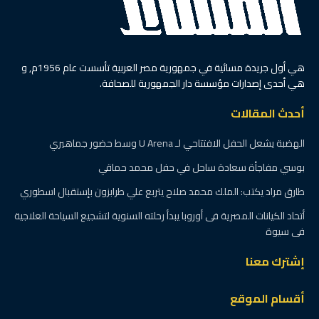
هي أول جريدة مسائية في جمهورية مصر العربية تأسست عام 1956م, و
هي أحدى إصدارات مؤسسة دار الجمهورية للصحافة.
أحدث المقالات
الهضبة يشعل الحفل الافتتاحي لـ U Arena وسط حضور جماهيري
بوسي مفاجأة سعادة ساحل في حفل محمد حماقي
طارق مراد يكتب: الملك محمد صلاح يتربع علي طرابزون بإستقبال اسطوري
أتحاد الكيانات المصرية فى أوروبا يبدأ رحلته السنوية لتشجيع السياحة العلاجية
فى سيوة
إشترك معنا
أقسام الموقع