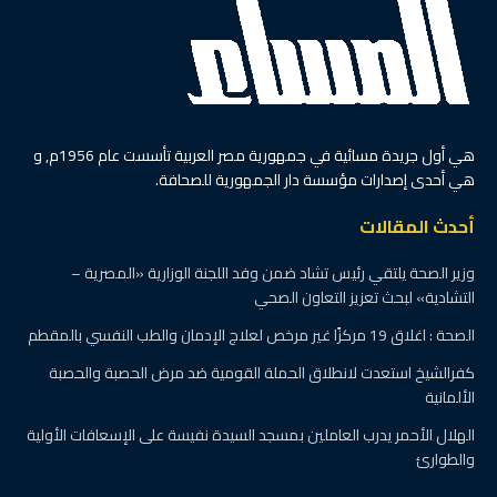
هي أول جريدة مسائية في جمهورية مصر العربية تأسست عام 1956م, و
هي أحدى إصدارات مؤسسة دار الجمهورية للصحافة.
أحدث المقالات
وزير الصحة يلتقي رئيس تشاد ضمن وفد اللجنة الوزارية «المصرية –
التشادية» لبحث تعزيز التعاون الصحي
الصحة : اغلاق 19 مركزًا غير مرخص لعلاج الإدمان والطب النفسي بالمقطم
كفرالشيخ استعدت لانطلاق الحملة القومية ضد مرض الحصبة والحصبة
الألمانية
الهلال الأحمر يدرب العاملين بمسجد السيدة نفيسة على الإسعافات الأولية
والطوارئ