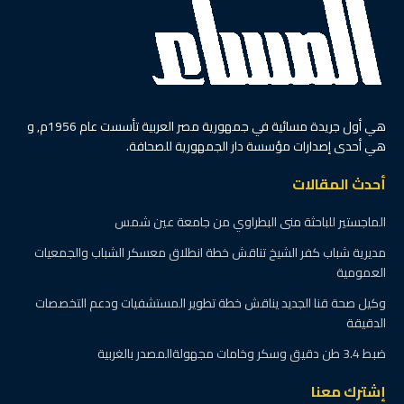
هي أول جريدة مسائية في جمهورية مصر العربية تأسست عام 1956م, و
هي أحدى إصدارات مؤسسة دار الجمهورية للصحافة.
أحدث المقالات
الماجستير للباحثة منى البطراوي من جامعة عين شمس
مديرية شباب كفر الشيخ تناقش خطة انطلاق معسكر الشباب والجمعيات
العمومية
وكيل صحة قنا الجديد يناقش خطة تطوير المستشفيات ودعم التخصصات
الدقيقة
ضبط 3.4 طن دقيق وسكر وخامات مجهولةالمصدر بالغربية
إشترك معنا