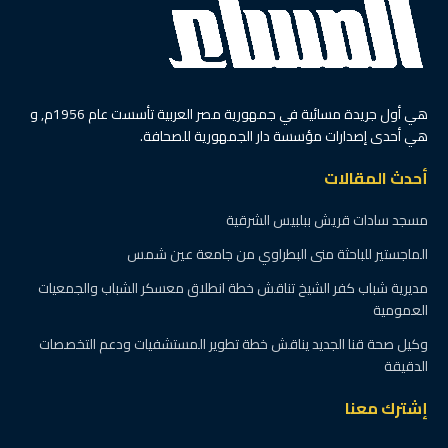
هي أول جريدة مسائية في جمهورية مصر العربية تأسست عام 1956م, و
هي أحدى إصدارات مؤسسة دار الجمهورية للصحافة.
أحدث المقالات
مسجد سادات قريش ببلبيس الشرقية
الماجستير للباحثة منى البطراوي من جامعة عين شمس
مديرية شباب كفر الشيخ تناقش خطة انطلاق معسكر الشباب والجمعيات
العمومية
وكيل صحة قنا الجديد يناقش خطة تطوير المستشفيات ودعم التخصصات
الدقيقة
إشترك معنا