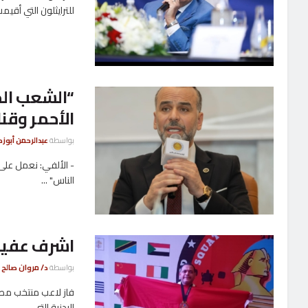
للترايثلون التي أقيمت
“الشعب الج
الأحمر وقن
بواسطة
عبدالرحمن أبوزك
- الألفي: نعمل على 
الناس" ...
اشرف عفيفي
بواسطة
د/ مروان صالح
البدنية التي ...