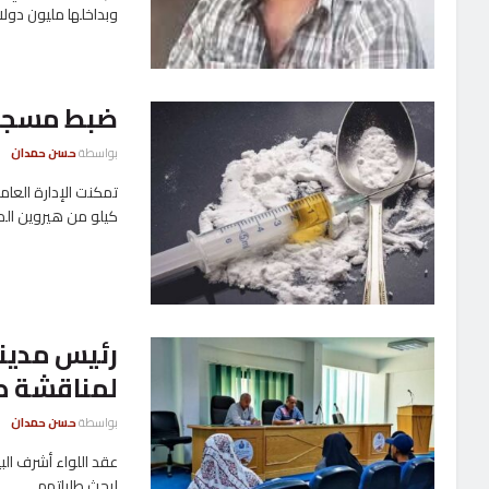
وبداخلها مليون دولا
ضبط مسجل خطر
بواسطة
حسن حمدان
كيلو من هيروين المخ
رئيس مدينة
لمناقشة ط
بواسطة
حسن حمدان
عقد اللواء أشرف الب
لبحث طلباتهم ...