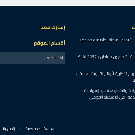
ت
إشترك معنا
 تدشن مرحلة أكاديمية جديدة بـ
أقسام الموقع
“إيد واحدة” تستهدف 3 ملايين مواطن بـ2057 نشاطًا
اختر التصنيف
وع تذكارية لأوائل الثانوية العامة و
ة
احة والتخطيط.. تحديد إسهامات
دقة.. فى الاقتصاد القومى
سياسة الخصوصية
إتصل بنا