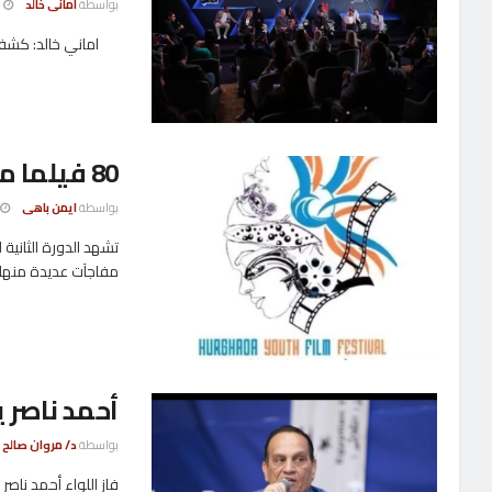
بواسطة
امانى خالد
18 نوفمب
اماني خالد: كشفت ا
80 فيلما من 24 دولة فى مهرجان الغردقة لسينما الشباب
بواسطة
ايمن باهى
مفاجآت عديدة منها مشا
أحمد ناصر ي
بواسطة
د/ مروان صالح
فاز اللواء أحمد ناصر