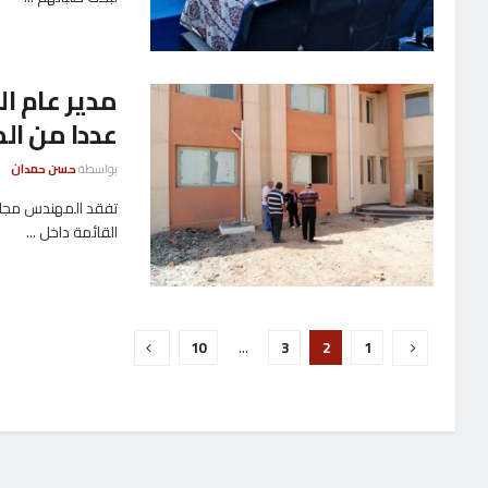
مدير عام ال
عددا من ال
بواسطة
حسن حمدان
تفقد المهندس مجاهد ع
القائمة داخل ...
10
…
3
2
1