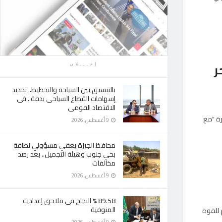
ر
إعـــلان
بالتنسيق بين السياحة والتخطيط.. تحديد
إسهامات القطاع السياحى بدقة.. فى
الاقتصاد القومى
رة "مع
9 أغسطس، 2026
محافظ الجيزة يعفي مسؤولي نظافة
بحي جنوب وهيئة التجميل.. بعد رصد
مخالفات
9 أغسطس، 2026
89.58 % النجاح فى ملاحق إعدادية
المنوفية
جم في بطولة العالم للقوة