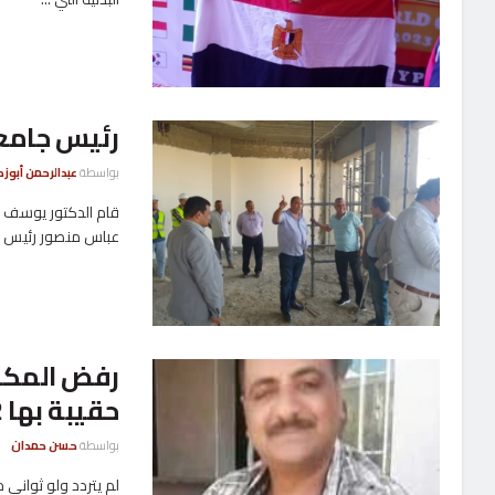
رئيس جامعة
بواسطة
عبدالرحمن أبوزك
قام الدكتور يوسف غ
عباس منصور رئيس ال
رفض المكاف
حقيبة بها 2 مليون دولار
بواسطة
حسن حمدان
لم يتردد ولو ثواني