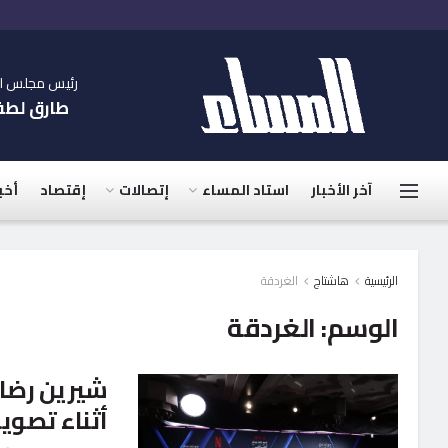
رئيس مجلس الإ
طارق لط
آخر الأخبار
استاد المساء
إتصالات
إقتصاد
أخب
الرئيسية
هاشتاج
الغردقة
الوسم:
الغردقة
شيرين رضا
أثناء تصوي