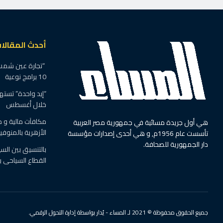
أحدث المقالا
“تجارة عين شمس”
10 برامج نوعية
خلال أغسطس
مكافآت مالية و در
هي أول جريدة مسائية في جمهورية مصر العربية
الأزهرية بالمنوفي
تأسست عام 1956م, و هي أحدى إصدارات مؤسسة
دار الجمهورية للصحافة.
بالتنسيق بين السي
القطاع السياحى ب
جميع الحقوق محفوظة © 2021 لـ المساء - يُدار بواسطة إدارة التحول الرقمي.