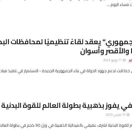
 مساء اليوم ...
مهوري” يعقد لقاءً تنظيميًا لمحافظات البح
ا والأقصر وأسوان
ير
17 يونيو، 2023
خط ثابت لدعم جهود الدولة في بناء الجمهورية الجديدة - الاستمرار في تنفيذ مباد
 يفوز بذهبية بطولة العالم للقوة البدنية
15 مارس، 2023
فاز لاعب منتخب مصر للقوة البدنية اشرف عفيفي بالميدالية الذهبية في وزن 90 ك