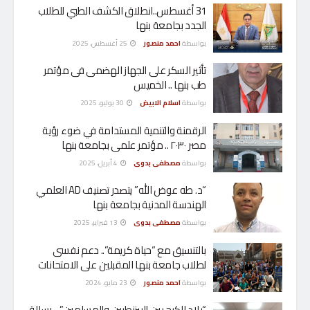
31 أغسطس..انطلاق الكشف الطبي للطلاب
الجدد بجامعة بنها
بواسطة
احمد منصور
25 أغسطس، 2025
تأثير السكر على الجهاز الهضمى فى مؤتمر
طب بنها .. الخميس
بواسطة
اسلام الابيض
30 يوليو، 2025
الرقمنة والتنمية المستدامة في ضوء رؤية
مصر ٢٠٣٠ .. مؤتمر علمى بجامعة بنها
بواسطة
مصطفى بدوى
4 أبريل، 2025
“د. طه عوض الله” يتصدر تصنيف AD العلمي
الهندسة المدنية بجامعة بنها
بواسطة
مصطفى بدوى
13 فبراير، 2025
بالتنسيق مع “حياة كريمة”.. دعم نفسى
لطلاب جامعة بنها المقبلين على الامتحانات
بواسطة
احمد منصور
23 مايو، 2024
“بلاد الكرج بين البيزنطيين والمسلمين” .. رسالة