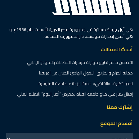
هي أول جريدة مسائية في جمهورية مصر العربية تأسست عام 1956م, و
هي أحدى إصدارات مؤسسة دار الجمهورية للصحافة.
أحدث المقالات
التضامن تدعم تطوير مهارات ميسرات الحضانات بالنموذج الياباني
حماية الحزام والطريق: التحول الهادئ للصين في أفريقيا
تجديد تكليف «القاضي» عميدًا للإعلام بجامعة المنوفية
إقبال كبير على جناح جامعة القناة بمعرض “أخبار اليوم” للتعليم العالي
إشترك معنا
أقسام الموقع