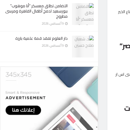
التضامن تطلق معسكر “أنا موهوب”
ببورسعيد لدمج أطفال القاهرة ومرسى
 الخير
مطروح
9 أغسطس، 2026
دار العلوم تفقد قمة علمية بارزة
لمصر”
9 أغسطس، 2026
سى اس ار
ت