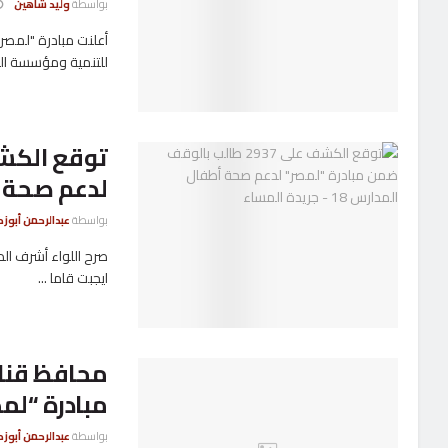
بواسطة
وليد شاهين
أعلنت مبادرة "لمصر
للتنمية ومؤسسة البن
لدعم صحة 
بواسطة
عبدالرحمن أبوزك
صرح اللواء أشرف ال
ايجبت قاما ...
محافظ قنا 
مبادرة “لم
بواسطة
عبدالرحمن أبوزك