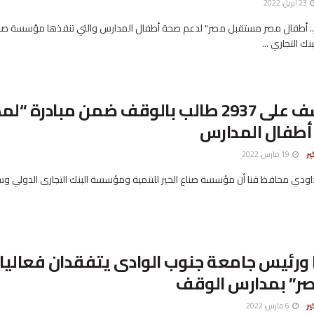
23 أبريل، 2022
.. أطفال مصر مستقبل مصر" لدعم صحة أطفال المدارس والتي تنفذها مؤسسة صناع
ك التجاري ...
توقع الكشف على 2937 طالب بالوقف ضمن مبادرة “
أطفال المدارس
ير
19 مارس، 2022
داودي محافظ قنا أن مؤسسة صناع الخير للتنمية ومؤسسة البنك التجارى الدولي و
ورئيس جامعة جنوب الوادى يتفقدان فعاليا
صر” بمدارس الوقف
ير
6 مارس، 2022