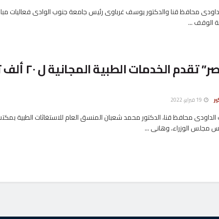
داودى محافظ قنا والدكتور يوسف غرباوى رئيس جامعة جنوب الوادى فعاليات مباد
 الوقف ...
مبادرة “لمصر” تقدم الخدمات ا
ير
19 فبراير، 2022
 الداودى محافظ قنا، الدكتور محمد شعبان المنسق العام للاستغاثات الطبية بمكت
س مجلس الوزراء، وهانى ...