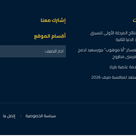
ت
إشترك معنا
 نتائج المرحلة الأولى لتنسيق
أقسام الموقع
دنيا للثانية
سكر “أنا موهوب” ببورسعيد لدمج
اختر التصنيف
ومرسى مطروح
مة علمية بارزة
كريم عبد العزيز يستعد لمنافسة صيف 2026
سياسة الخصوصية
إتصل بنا