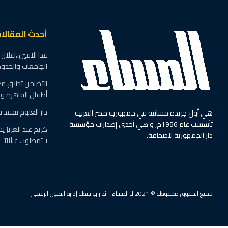
أحدث المقالا
غدا الاثنين..اعلان
الجامعات والحدود ال
التضامن تطلق مع
أطفال القاهرة 
دار العلوم تفقد ق
هي أول جريدة مسائية في جمهورية مصر العربية
تأسست عام 1956م, و هي أحدى إصدارات مؤسسة
دار الجمهورية للصحافة.
بـ”مطلوب عائليًا”
جميع الحقوق محفوظة © 2021 لـ المساء - يُدار بواسطة إدارة التحول الرقمي.