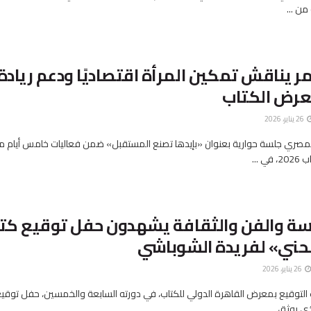
ن ...
مر يناقش تمكين المرأة اقتصاديًا ودعم ريادة
عرض الكتاب
26 يناير، 2026
المصري جلسة حوارية بعنوان «بإيدها تصنع المستقبل» ضمن فعاليات خامس أيام
 ...
سة والفن والثقافة يشهدون حفل توقيع كت
تنحني» لفريدة الشوباشي
26 يناير، 2026
توقيع بمعرض القاهرة الدولي للكتاب، في دورته السابعة والخمسين، حفل توقيع
ذي يوثق ...