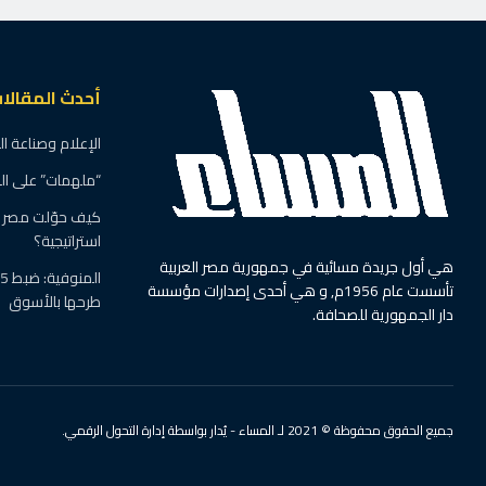
أحدث المقالا
الإعلام وصناعة ا
“ملهمات” على ال
كيف حوّلت مصر ال
استراتيجية؟
هي أول جريدة مسائية في جمهورية مصر العربية
تأسست عام 1956م, و هي أحدى إصدارات مؤسسة
طرحها بالأسوق
دار الجمهورية للصحافة.
جميع الحقوق محفوظة © 2021 لـ المساء - يُدار بواسطة إدارة التحول الرقمي.