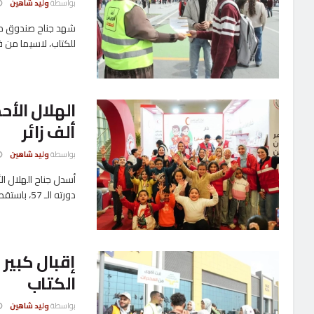
بواسطة
وليد شاهين
للكتاب، لاسيما من فئ
ألف زائر
بواسطة
وليد شاهين
دورته الـ 57، باستقطاب ...
إقبال كبير
الكتاب
بواسطة
وليد شاهين