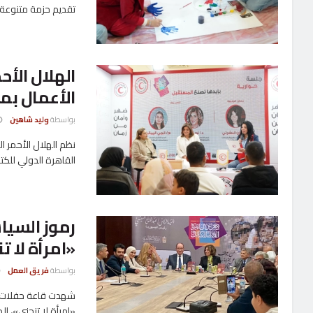
تقديم حزمة متنوعة م
الهلال الأح
الأعمال بم
بواسطة
وليد شاهين
نظم الهلال الأحمر 
القاهرة الدولي للكتاب 2026، في
رموز السيا
«امرأة لا 
بواسطة
فريق العمل
شهدت قاعة حفلات ال
«امرأة لا تنحني»، ال