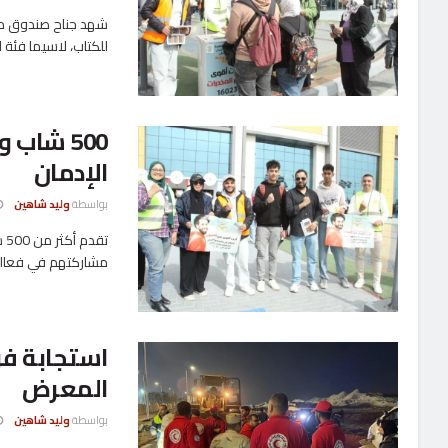
للكتاب، لاسيما فئة ال
500 شا
الإدمان
بواسطة
وليد شاهين
تق
مشاركتهم في فعالي
استجابة فو
المعرض
بواسطة
وليد شاهين