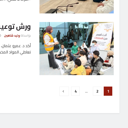
ورش توعية 
بواسطة
وليد شاهين
أكد د. عمرو عثمان، 
تعاطي المواد المخدر
4
…
2
1