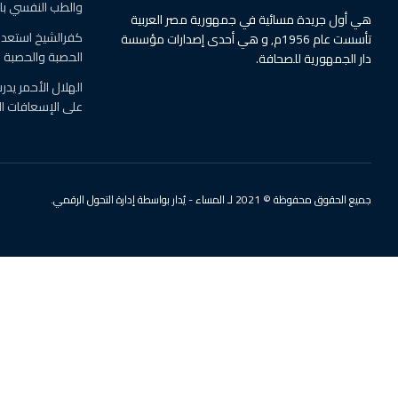
والطب النفسي ب
هي أول جريدة مسائية في جمهورية مصر العربية
كفرالشيخ استعدت
تأسست عام 1956م, و هي أحدى إصدارات مؤسسة
الحصبة والحصبة ال
دار الجمهورية للصحافة.
الهلال الأحمر يد
على الإسعافات ال
جميع الحقوق محفوظة © 2021 لـ المساء - يُدار بواسطة إدارة التحول الرقمي.