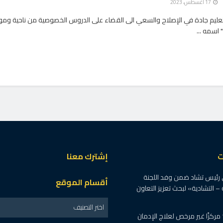
17 أغسطس، 2023
التعليم جادة في الإصلاح والسعي الى القضاء على الدروس الخصوصية من ناحية وم
اسمه ...
ت
إشترك معنا
 رئيس تشاد ضمن وفد اللجنة
أقسام الموقع
 – التشادية» لبحث تعزيز التعاون
اختر التصنيف
الصحة : اغلاق 19 مركزًا غير مرخص لعلاج الإدمان