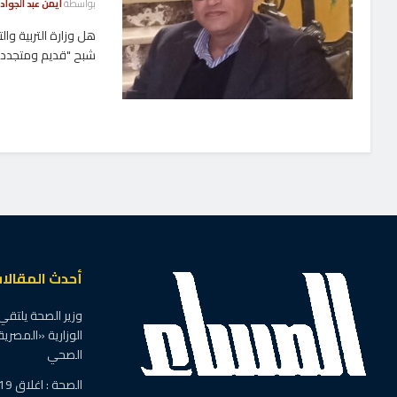
بواسطة
ايمن عبد الجواد
هل وزارة التربية و
شبح "قديم ومتجدد" 
أحدث المقالا
وزير الصحة يلتقي
الوزارية «المصرية
الصحي