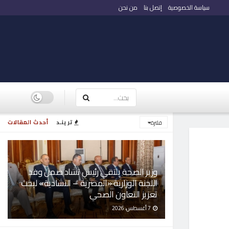
سياسة الخصوصية
إتصل بنا
من نحن
ترينـد
أحدث المقالات
فلترة
وزير الصحة يلتقي رئيس تشاد ضمن وفد
اللجنة الوزارية «المصرية – التشادية» لبحث
تعزيز التعاون الصحي
7 أغسطس، 2026