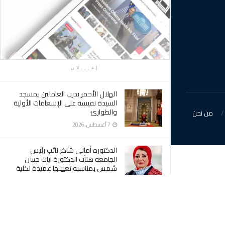
إعـــلان
الهلال الأحمر يدرب العاملين بمسجد
السيدة نفيسة على الإسعافات الأولية
والطوارئ
من نحن
7 أغسطس، 2026
الدكتوره أمانى شاكر نائب رئيس
الجامعه هنأت الدكتورة آيات حسن
شمس بمناسبه تعيينها عميدة لكلية
الآداب
7 أغسطس، 2026
وكيل وزاره الصحه بكفرالشيخ : أهالي
سيدي سالم تحقق حلمهم بإنشاء