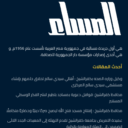
هي أول جريدة مسائية في جمهورية مصر العربية تأسست عام 1956م, و
هي أحدى إصدارات مؤسسة دار الجمهورية للصحافة.
أحدث المقالات
وكيل وزاره الصحه بكفرالشيخ : أهالي سيدي سالم تحقق حلمهم بإنشاء
مستشفى سيدى سالم المركزى
محافظ كفرالشيخ: قوافل دعوية بمساجد بلطيم لنشر الفكر الوسطي
المستنير
محافظ كفرالشيخ : إفتتاح مسجد فتح الله ليصبح صرحًا دينيًا وحضاريًا متكاملًا
عميدة التمريض بجامعة كفرالشيخ تقدم التهنئة إلى المعيدات الجدد اللائى
إنضممن إلى الهيئة المعاونة بالكلية