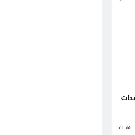
عدات
 مصر إلى غزة» 246، حاملة عدد من الشاحنات