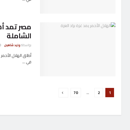
الشاملة
بواسطة
وليد شاهين
في ...
70
…
2
1