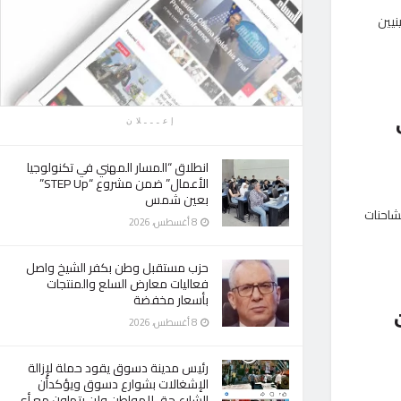
فلسطينيين
ت
إعـــلان
انطلاق “المسار المهني في تكنولوجيا
الأعمال” ضمن مشروع “STEP Up”
بعين شمس
غزة» 249، حاملة عدد من الشاحنات
8 أغسطس، 2026
حزب مستقبل وطن بكفر الشيخ واصل
فعاليات معارض السلع والمنتجات
بأسعار مخفضة
ات
8 أغسطس، 2026
رئيس مدينة دسوق يقود حملة لإزالة
الإشغالات بشوارع دسوق ويؤكدأن
الشارع حق للمواطن ولن يتهاون مع أى