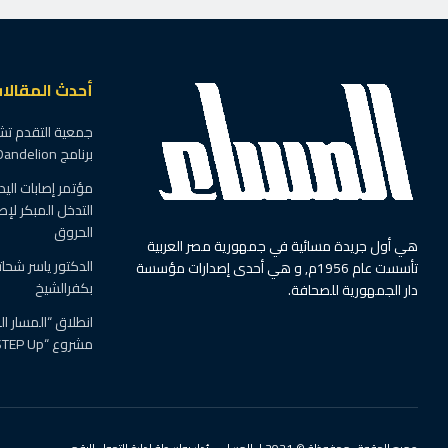
أحدث المقالا
جمعية التقدم تش
برنامج DXC Dandelion بمصر
مؤتمر إصابات الي
التدخل المبكر لإص
الحروق
هي أول جريدة مسائية في جمهورية مصر العربية
الدكتور ياسر شحات
تأسست عام 1956م, و هي أحدى إصدارات مؤسسة
بكفرالشيخ
دار الجمهورية للصحافة.
انطلاق “المسار ا
مشروع “STEP Up” بعين شمس