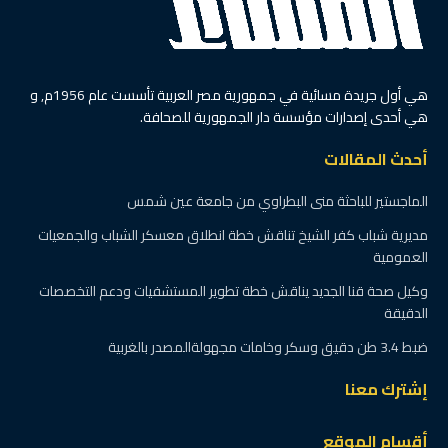
هي أول جريدة مسائية في جمهورية مصر العربية تأسست عام 1956م, و
هي أحدى إصدارات مؤسسة دار الجمهورية للصحافة.
أحدث المقالات
الماجستير للباحثة منى البطراوي من جامعة عين شمس
مديرية شباب كفر الشيخ تناقش خطة انطلاق معسكر الشباب والجمعيات
العمومية
وكيل صحة قنا الجديد يناقش خطة تطوير المستشفيات ودعم التخصصات
الدقيقة
ضبط 3.4 طن دقيق وسكر وخامات مجهولةالمصدر بالغربية
إشترك معنا
أقسام الموقع